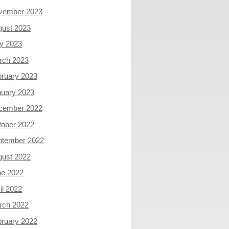
vember 2023
gust 2023
y 2023
rch 2023
ruary 2023
nuary 2023
cember 2022
tober 2022
ptember 2022
gust 2022
ne 2022
il 2022
rch 2022
ruary 2022