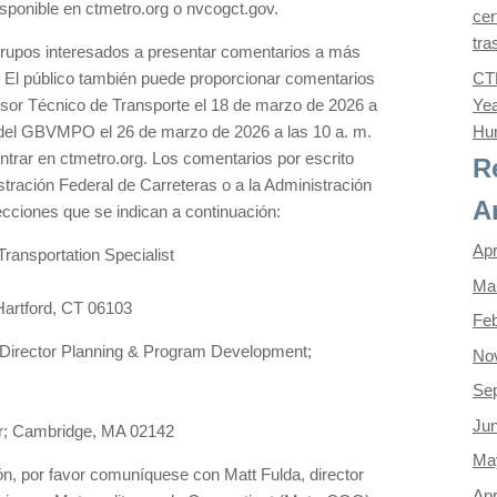
isponible en ctmetro.org o nvcogct.gov.
cer
tra
 grupos interesados a presentar comentarios a más
. El público también puede proporcionar comentarios
CTD
esor Técnico de Transporte el 18 de marzo de 2026 a
Yea
ón del GBVMPO el 26 de marzo de 2026 a las 10 a. m.
Hun
ntrar en ctmetro.org. Los comentarios por escrito
R
tración Federal de Carreteras o a la Administración
A
recciones que se indican a continuación:
Apr
ransportation Specialist
Ma
Hartford, CT 06103
Feb
 Director Planning & Program Development;
No
Se
Ju
or; Cambridge, MA 02142
Ma
n, por favor comuníquese con Matt Fulda, director
Apr