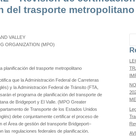
n del trasporte metropolitano
AND VALLEY
G ORGANIZATION (MPO)
R
LE
la planificación del trasporte metropolitano
TR
IM
tifica que la Administración Federal de Carreteras
NO
lés) y la Administración Federal de Tránsito (FTA,
20
isarán el programa de planificación del transporte de
ME
tana de Bridgeport y El Valle. (MPO Greater
Departamento de Transporte de los Estados Unidos
Leg
glés) debe conjuntamente certificar el proceso de
Tra
en el Área de gestión del transporte Bridgeport–
Re
 las regulaciones federales de planificación.
AV