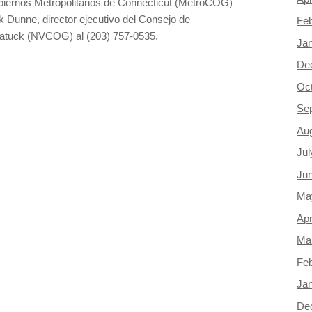
obiernos Metropolitanos de Connecticut (MetroCOG)
k Dunne, director ejecutivo del Consejo de
Feb
gatuck (NVCOG) al (203) 757-0535.
Ja
De
Oc
Se
Au
Jul
Ju
Ma
Apr
Ma
Feb
Ja
De