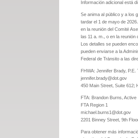
Información adicional está d
Se anima al público y a los
tardar el 1 de mayo de 2026
en la reunión del Comité As
las 11 a. m., o en la reuni
Los detalles se pueden enco
pueden enviarse a la Adminis
Federal de Tránsito a las di
FHWA: Jennifer Brady, P.E. T
jennifer.brady@dot.gov
450 Main Street, Suite 612; 
FTA: Brandon Burns, Active
FTA Region 1
michael.burns1@dot.gov
2201 Binney Street, 9th Flo
Para obtener más informació