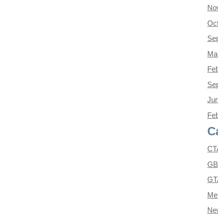
No
Oc
Se
Ma
Feb
Se
Ju
Feb
C
CT
GB
GT
Met
Ne