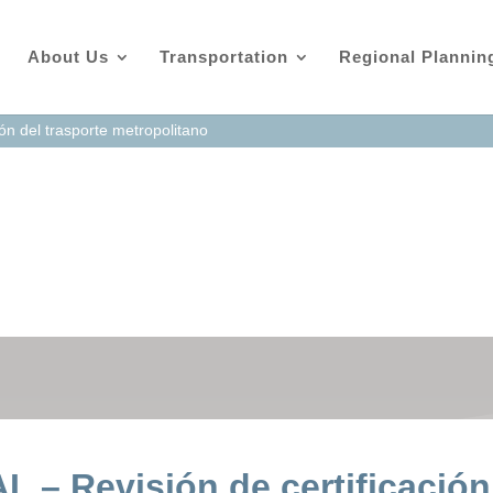
About Us
Transportation
Regional Plannin
ón del trasporte metropolitano
 – Revisión de certificación