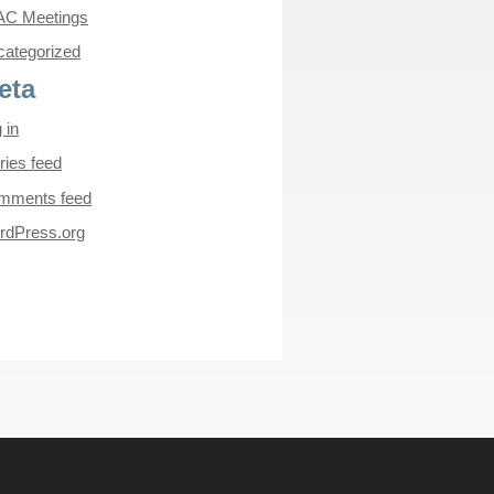
AC Meetings
ategorized
eta
 in
ries feed
mments feed
rdPress.org