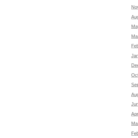
No
Au
Ma
Ma
Feb
Ja
De
Oc
Se
Au
Ju
Apr
Ma
Feb