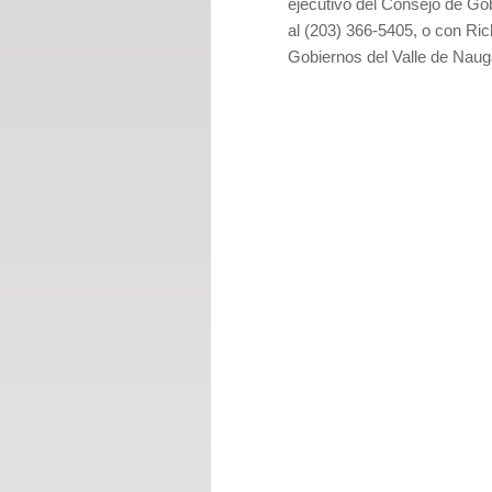
ejecutivo del Consejo de G
al (203) 366-5405, o con Ric
Gobiernos del Valle de Nau